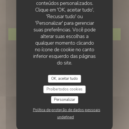
•
SAINT CYR L'ECOLE
conteúdos personalizados.
PLEIN SUD
Clique em 'OK, aceitar tudo',
PLEIN SUD
'Recusar tudo' ou
'Personalizar' para gerenciar
suas preferências. Você pode
RESERVAR UMA MESA
alterar suas escolhas a
qualquer momento clicando
no ícone de cookie no canto
inferior esquerdo das páginas
do site.
OK, aceitar tudo
Proíbe todos cookies
Personalizar
Política de proteção de dados pessoais
undefined