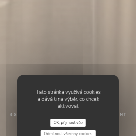
Tato stránka využívá cookies
a dává ti na výběr, co chceš
aktivovat
BISTRO / CUISINE FRANÇAISE / TERRASSE
•
SAINT
CYR L'ECOLE
OK, přijmout vše
PLEIN SUD
Odmítnout všechny cookies