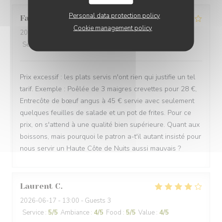
Personal data protection policy
Fabien
D
Cookie management policy
2026-06-24
- 20:00 - Guests 3
Service
:
3
/5
Ambiance
:
2
/5
Food
:
3
/5
Value
:
1
/5
Prix excessif : les plats servis n'ont rien qui justifie un tel
tarif. Exemple : Poêlée de 3 maigres crevettes pour 28 €,
Entrecôte de bœuf angus à 45 € servie avec seulement
quelques feuilles de salade et un pot de frites. Pour ce
prix, on s'attend à une qualité bien supérieure. Quant aux
boissons, mais pourquoi le patron a-t'il autant insisté pour
nous servir un Haute Côte de Nuits aussi mauvais ?
Laurent
C
2026-06-17
- 13:00 - Guests 3
Service
:
5
/5
Ambiance
:
4
/5
Food
:
5
/5
Value
:
4
/5