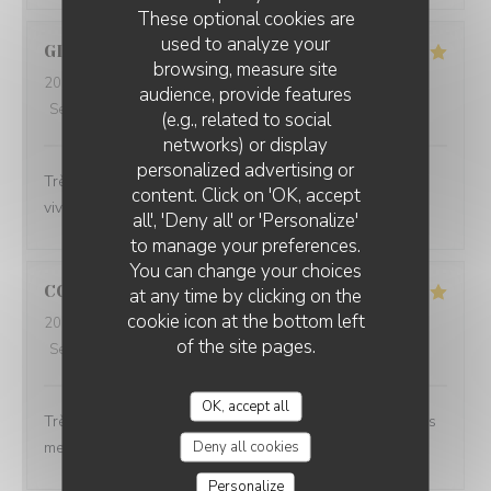
These optional cookies are
used to analyze your
GILLES
P
browsing, measure site
2026-07-17
- 19:45 - Guests 2
audience, provide features
Service
:
5
/5
Ambiance
:
5
/5
Food
:
5
/5
Value
:
4
/5
(e.g., related to social
networks) or display
personalized advertising or
PLEIN SUD
Très bon accueil Excellente cuisine A recommander
content. Click on 'OK, accept
vivement 😀
all', 'Deny all' or 'Personalize'
to manage your preferences.
You can change your choices
CORINNE
L
at any time by clicking on the
cookie icon at the bottom left
2026-07-08
- 12:30 - Guests 2
of the site pages.
Service
:
5
/5
Ambiance
:
5
/5
Food
:
5
/5
Value
:
5
/5
OK, accept all
Très beau cadre avec une équipe aux petits soins et des
Deny all cookies
mets délicieux !
Personalize