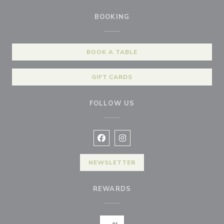
BOOKING
BOOK A TABLE
GIFT CARDS
FOLLOW US
Facebook ((opens in a new window
Instagram ((opens in a new w
NEWSLETTER
REWARDS