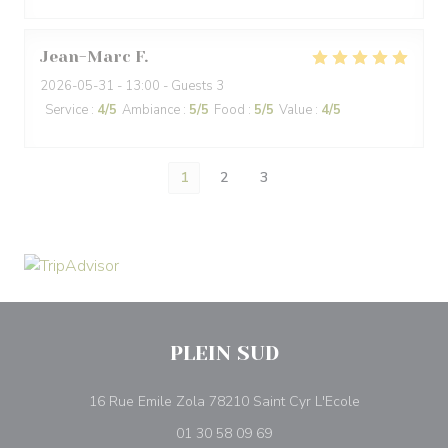
Jean-Marc
F
2026-05-31
- 13:00 - Guests 3
Service
:
4
/5
Ambiance
:
5
/5
Food
:
5
/5
Value
:
4
/5
1
2
3
PLEIN SUD
((opens in a 
16 Rue Emile Zola 78210 Saint Cyr L'Ecole
01 30 58 09 69