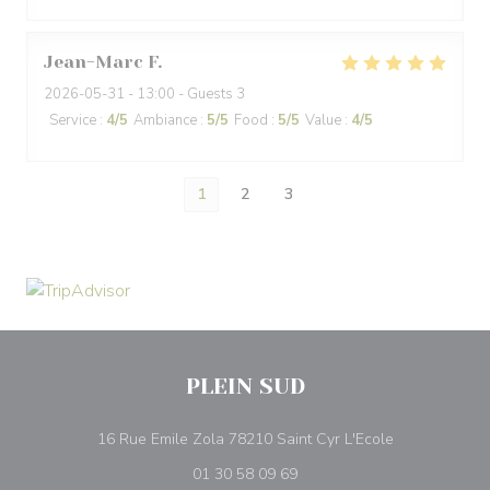
Jean-Marc
F
2026-05-31
- 13:00 - Guests 3
Service
:
4
/5
Ambiance
:
5
/5
Food
:
5
/5
Value
:
4
/5
1
2
3
PLEIN SUD
((opens in a 
16 Rue Emile Zola 78210 Saint Cyr L'Ecole
01 30 58 09 69