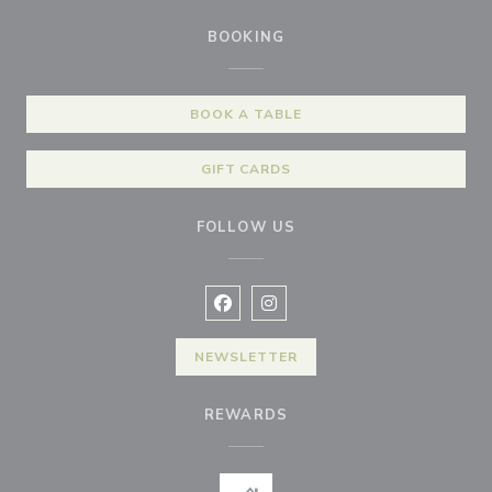
BOOKING
BOOK A TABLE
GIFT CARDS
FOLLOW US
Facebook ((opens in a new window
Instagram ((opens in a new w
NEWSLETTER
REWARDS