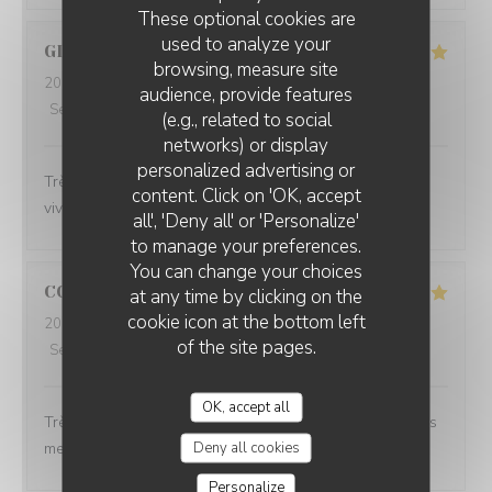
These optional cookies are
used to analyze your
GILLES
P
browsing, measure site
2026-07-17
- 19:45 - Guests 2
audience, provide features
Service
:
5
/5
Ambiance
:
5
/5
Food
:
5
/5
Value
:
4
/5
(e.g., related to social
networks) or display
personalized advertising or
PLEIN SUD
Très bon accueil Excellente cuisine A recommander
content. Click on 'OK, accept
vivement 😀
all', 'Deny all' or 'Personalize'
to manage your preferences.
You can change your choices
CORINNE
L
at any time by clicking on the
cookie icon at the bottom left
2026-07-08
- 12:30 - Guests 2
of the site pages.
Service
:
5
/5
Ambiance
:
5
/5
Food
:
5
/5
Value
:
5
/5
OK, accept all
Très beau cadre avec une équipe aux petits soins et des
Deny all cookies
mets délicieux !
Personalize