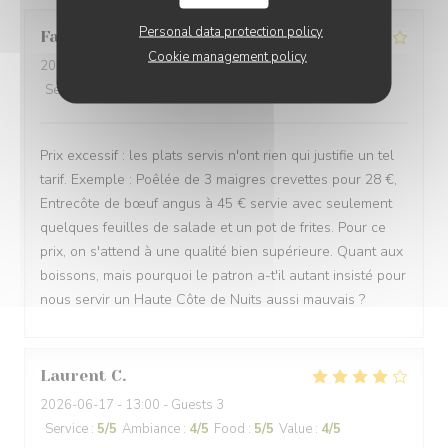
Personal data protection policy
Fabien
D
Cookie management policy
2026-06-24
- 20:00 - Guests 3
Service
:
3
/5
Ambiance
:
2
/5
Food
:
3
/5
Value
:
1
/5
Prix excessif : les plats servis n'ont rien qui justifie un tel
tarif. Exemple : Poêlée de 3 maigres crevettes pour 28 €,
Entrecôte de bœuf angus à 45 € servie avec seulement
quelques feuilles de salade et un pot de frites. Pour ce
prix, on s'attend à une qualité bien supérieure. Quant aux
boissons, mais pourquoi le patron a-t'il autant insisté pour
nous servir un Haute Côte de Nuits aussi mauvais ?
Laurent
C
2026-06-17
- 13:00 - Guests 3
Service
:
5
/5
Ambiance
:
4
/5
Food
:
5
/5
Value
:
4
/5