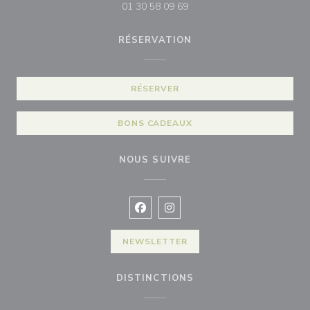
01 30 58 09 69
RÉSERVATION
RÉSERVER
BONS CADEAUX
NOUS SUIVRE
Facebook ((ouvre une nouvelle fenê
Instagram ((ouvre une nouvell
NEWSLETTER
DISTINCTIONS