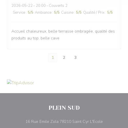
2026-05-22
- 20:00 - Couverts 2
Service
:
5
/5
Ambiance
:
5
/5
Cuisine
:
5
/5
Qualité / Prix
:
5
/5
Accueil chaleureux, belle terrasse ombragée, qualité des
produits au top, belle cave
1
2
3
PLEIN SUD
((ouvre une no
16 Rue Emile Zola 78210 Saint Cyr L'Ecole