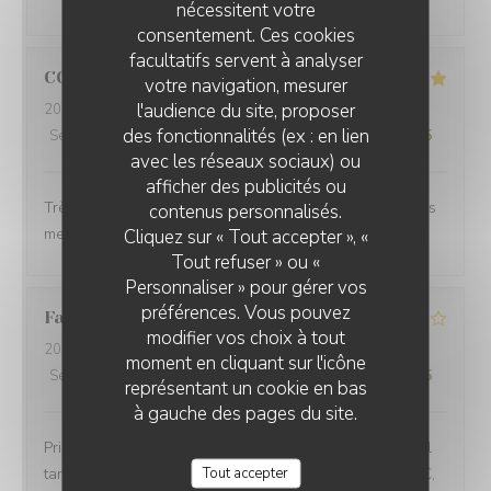
nécessitent votre
consentement. Ces cookies
facultatifs servent à analyser
CORINNE
L
votre navigation, mesurer
l'audience du site, proposer
2026-07-08
- 12:30 - Couverts 2
des fonctionnalités (ex : en lien
Service
:
5
/5
Ambiance
:
5
/5
Cuisine
:
5
/5
Qualité / Prix
:
5
/5
avec les réseaux sociaux) ou
afficher des publicités ou
PLEIN SUD
Très beau cadre avec une équipe aux petits soins et des
contenus personnalisés.
mets délicieux !
Cliquez sur « Tout accepter », «
Tout refuser » ou «
Personnaliser » pour gérer vos
préférences. Vous pouvez
Fabien
D
modifier vos choix à tout
2026-06-24
- 20:00 - Couverts 3
moment en cliquant sur l'icône
Service
:
3
/5
Ambiance
:
2
/5
Cuisine
:
3
/5
Qualité / Prix
:
1
/5
représentant un cookie en bas
à gauche des pages du site.
Prix excessif : les plats servis n'ont rien qui justifie un tel
Tout accepter
tarif. Exemple : Poêlée de 3 maigres crevettes pour 28 €,