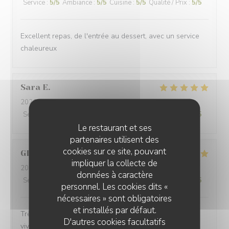
Service
:
5
/5
Ambiance
:
5
/5
Cuisine
:
5
/5
Qualité / Prix
:
5
/5
Excellent repas, de l'entrée au dessert, avec un service
chaleureux
Sara
E
2026-07-20
- 12:15 - Couverts 3
Service
:
5
/5
Ambiance
:
5
/5
Cuisine
:
5
/5
Qualité / Prix
:
5
/5
Le restaurant et ses
partenaires utilisent des
cookies sur ce site, pouvant
GILLES
P
impliquer la collecte de
2026-07-17
- 19:45 - Couverts 2
données à caractère
Service
:
5
/5
Ambiance
:
5
/5
Cuisine
:
5
/5
Qualité / Prix
:
4
/5
personnel. Les cookies dits «
nécessaires » sont obligatoires
et installés par défaut.
Très bon accueil Excellente cuisine A recommander
D'autres cookies facultatifs
vivement 😀