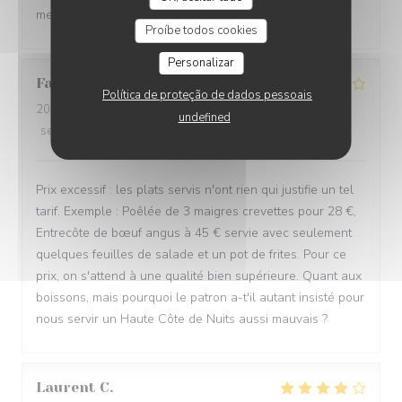
mets délicieux !
Proíbe todos cookies
Personalizar
Fabien
D
Política de proteção de dados pessoais
2026-06-24
- 20:00 - guests 3
undefined
service
:
3
/5
ambience
:
2
/5
menu
:
3
/5
quality_price
:
1
/5
Prix excessif : les plats servis n'ont rien qui justifie un tel
tarif. Exemple : Poêlée de 3 maigres crevettes pour 28 €,
Entrecôte de bœuf angus à 45 € servie avec seulement
quelques feuilles de salade et un pot de frites. Pour ce
prix, on s'attend à une qualité bien supérieure. Quant aux
boissons, mais pourquoi le patron a-t'il autant insisté pour
nous servir un Haute Côte de Nuits aussi mauvais ?
Laurent
C