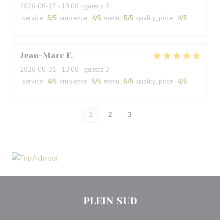
2026-06-17
- 13:00 - guests 3
service
:
5
/5
ambience
:
4
/5
menu
:
5
/5
quality_price
:
4
/5
Jean-Marc
F
2026-05-31
- 13:00 - guests 3
service
:
4
/5
ambience
:
5
/5
menu
:
5
/5
quality_price
:
4
/5
1
2
3
PLEIN SUD