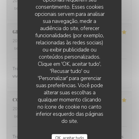
2026-07-20
- 12:15 - guests 3
consentimento. Esses cookies
service
:
5
/5
ambience
:
5
/5
menu
:
5
/5
quality_price
:
5
/5
opcionais servem para analisar
sua navegação, medir a
audiência do site, oferecer
GILLES
P
funcionalidades (por exemplo,
2026-07-17
- 19:45 - guests 2
relacionadas às redes sociais)
service
:
5
/5
ambience
:
5
/5
menu
:
5
/5
quality_price
:
4
/5
ou exibir publicidade ou
conteúdos personalizados.
PLEIN SUD
Clique em 'OK, aceitar tudo',
Très bon accueil Excellente cuisine A recommander
'Recusar tudo' ou
vivement 😀
'Personalizar' para gerenciar
suas preferências. Você pode
alterar suas escolhas a
qualquer momento clicando
CORINNE
L
no ícone de cookie no canto
2026-07-08
- 12:30 - guests 2
inferior esquerdo das páginas
service
:
5
/5
ambience
:
5
/5
menu
:
5
/5
quality_price
:
5
/5
do site.
Très beau cadre avec une équipe aux petits soins et des
OK, aceitar tudo