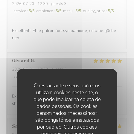
2026-07-20
- 12:30 - guests 3
service
:
5
/5
ambience
:
5
/5
menu
:
5
/5
quality_price
:
5
/5
Excellent ! Et le patron fort sympathique, cela ne gâche
rien
Gérard
G
2026-07-21
- 19:30 - guests 2
service
:
5
/5
ambience
:
5
/5
menu
:
5
/5
quality_price
:
5
/5
O restaurante e seus parceiros
utilizam cookies neste site, o
Excellent repas, de l'entrée au dessert, avec un service
que pode implicar na coleta de
chaleureux
dados pessoais. Os cookies
denominados «necessários»
são obrigatórios e instalados
Sara
E
por padrão. Outros cookies
opcionais requerem seu