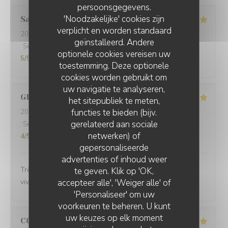
persoonsgegevens.
'Noodzakelijke' cookies zijn
Sara
E
verplicht en worden standaard
2026-07-20
- 12:15 - Gasten 3
geïnstalleerd. Andere
Service
:
5
/5
Atmosfeer
:
5
/5
Keuken
:
5
/5
Kwaliteit / Prijs
:
optionele cookies vereisen uw
5
/5
toestemming. Deze optionele
cookies worden gebruikt om
uw navigatie te analyseren,
GILLES
P
het sitepubliek te meten,
functies te bieden (bijv.
2026-07-17
- 19:45 - Gasten 2
gerelateerd aan sociale
Service
:
5
/5
Atmosfeer
:
5
/5
Keuken
:
5
/5
Kwaliteit / Prijs
:
netwerken) of
4
/5
gepersonaliseerde
PLEIN SUD
advertenties of inhoud weer
Très bon accueil Excellente cuisine A recommander
te geven. Klik op 'OK,
accepteer alle', 'Weiger alle' of
vivement 😀
'Personaliseer' om uw
voorkeuren te beheren. U kunt
uw keuzes op elk moment
CORINNE
L