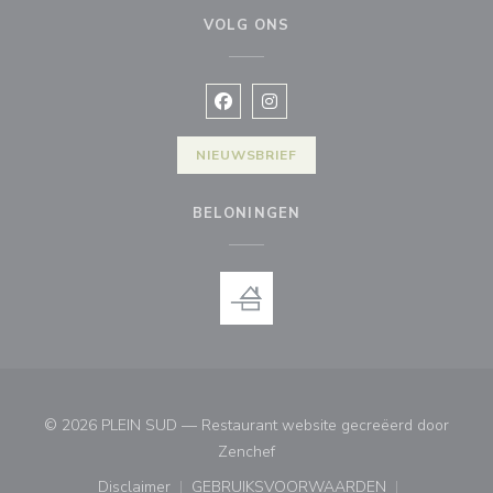
VOLG ONS
Facebook ((opent in een nieuw vens
Instagram ((opent in een nieu
NIEUWSBRIEF
BELONINGEN
© 2026 PLEIN SUD — Restaurant website gecreëerd door
((opent in een nieuw venster))
Zenchef
Disclaimer
GEBRUIKSVOORWAARDEN