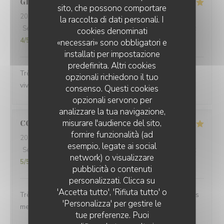
GILLES
P
sito, che possono comportare
2026-07-17
- 19:45 - Ospiti 2
la raccolta di dati personali. I
Servizio
:
5
/5
Atmosfera
:
5
/5
Cucina
:
5
/5
Qualità / Prezzo
:
cookies denominati
4
/5
«necessari» sono obbligatori e
installati per impostazione
predefinita. Altri cookies
Très bon accueil Excellente cuisine A recommander
opzionali richiedono il tuo
vivement 😀
consenso. Questi cookies
opzionali servono per
analizzare la tua navigazione,
misurare l'audience del sito,
CORINNE
L
fornire funzionalità (ad
2026-07-08
- 12:30 - Ospiti 2
esempio, legate ai social
Servizio
:
5
/5
Atmosfera
:
5
/5
Cucina
:
5
/5
Qualità / Prezzo
:
network) o visualizzare
5
/5
PLEIN SUD
pubblicità o contenuti
personalizzati. Clicca su
'Accetta tutto', 'Rifiuta tutto' o
Très beau cadre avec une équipe aux petits soins et des
'Personalizza' per gestire le
mets délicieux !
tue preferenze. Puoi