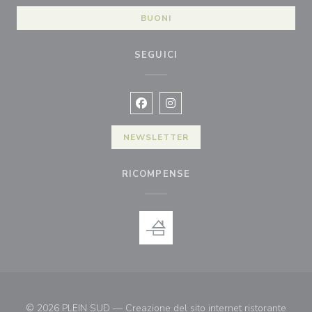
BUONI
SEGUICI
Facebook ((apre una nuova finestra)
Instagram ((apre una nuova fi
NEWSLETTER
RICOMPENSE
© 2026 PLEIN SUD — Creazione del sito internet ristorante