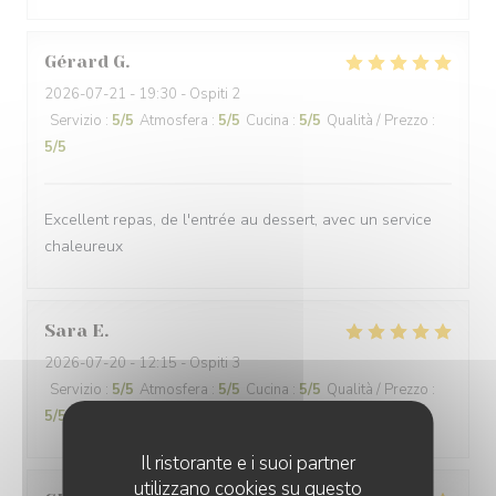
Gérard
G
2026-07-21
- 19:30 - Ospiti 2
Servizio
:
5
/5
Atmosfera
:
5
/5
Cucina
:
5
/5
Qualità / Prezzo
:
5
/5
Excellent repas, de l'entrée au dessert, avec un service
chaleureux
Sara
E
2026-07-20
- 12:15 - Ospiti 3
Servizio
:
5
/5
Atmosfera
:
5
/5
Cucina
:
5
/5
Qualità / Prezzo
:
5
/5
Il ristorante e i suoi partner
utilizzano cookies su questo