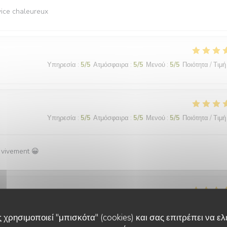
vice chaleureux
Υπηρεσία
:
5
/5
Ατμόσφαιρα
:
5
/5
Μενού
:
5
/5
Ποιότητα / Τιμή
Υπηρεσία
:
5
/5
Ατμόσφαιρα
:
5
/5
Μενού
:
5
/5
Ποιότητα / Τιμή
 vivement 😀
Υπηρεσία
:
5
/5
Ατμόσφαιρα
:
5
/5
Μενού
:
5
/5
Ποιότητα / Τιμή
 χρησιμοποιεί "μπισκότα" (cookies) και σας επιτρέπει να ελέ