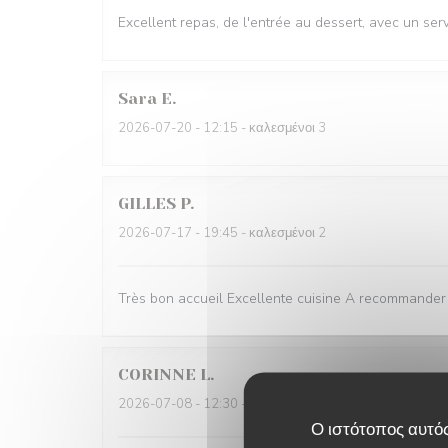
Excellent repas, de l'entrée au dessert, avec un ser
Sara
E
2026-07-20
- 12:15 - καλεσμένοι 3
GILLES
P
2026-07-17
- 19:45 - καλεσμένοι 2
Très bon accueil Excellente cuisine A recommander
CORINNE
L
2026-07-08
- 12:30 - καλεσμένοι 2
Ο ιστότοπος αυτός