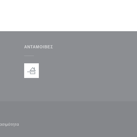
ΑΝΤΑΜΟΙΒΈΣ
παράθυρο))
ε νέο παράθυρο))
ασιμότητα
άθυρο))
((ανοίγει σε νέο παράθυρο))