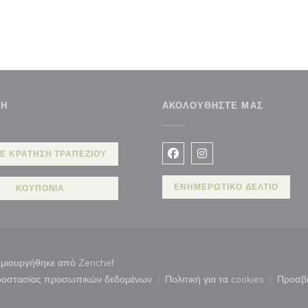
ΣΗ
ΑΚΟΛΟΥΘΉΣΤΕ ΜΑΣ
Ε ΚΡΆΤΗΣΗ ΤΡΑΠΕΖΙΟΎ
Facebook ((ανοίγει σε νέο 
Instagram ((ανοίγει σ
ΕΝΗΜΕΡΩΤΙΚΌ ΔΕΛΤΊΟ
ΚΟΥΠΌΝΙΑ
((ανοίγει σε νέο παράθυρο))
δημιουργήθηκε από
Zenchef
προστασίας προσωπικών δεδομένων
Πολιτική για τα cookies
Προσβ
άθυρο))
((ανοίγει σε νέο παράθυρο))
((ανοίγει σε νέο παρ