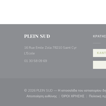
PLEIN SUD
ΚΡΆΤΗ
16 Rue Emile Zola 78210 Saint Cyr
((ανοίγει σε νέο παράθυρο))
L'Ecole
ΚΆΝΤ
01 30 58 09 69
© 2026 PLEIN SUD — Η ιστοσελίδα του εστιατορίου 
Αποποίηση ευθύνης
ΌΡΟΙ ΧΡΉΣΗΣ
Πολιτική 
((ανοίγει σε νέο παράθυρο))
((ανοίγει σε νέο παρ