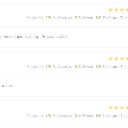
Υπηρεσία
:
5
/5
Ατμόσφαιρα
:
5
/5
Μενού
:
5
/5
Ποιότητα / Τιμή
ervice toujours au top. Bravo à vous !
Υπηρεσία
:
5
/5
Ατμόσφαιρα
:
5
/5
Μενού
:
5
/5
Ποιότητα / Τιμή
che rien
Υπηρεσία
:
5
/5
Ατμόσφαιρα
:
5
/5
Μενού
:
5
/5
Ποιότητα / Τιμή