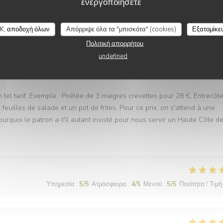
ενεργοποιήσετε
 des mets délicieux !
PLEIN SUD
K, αποδοχή όλων
Απόρριψε όλα τα "μπισκότα" (cookies)
Εξατομίκε
Πολιτική απορρήτου
undefined
Υπηρεσία
:
3
/5
Ατμόσφαιρα
:
2
/5
Μενού
:
3
/5
Ποιότητα / Τιμή
e un tel tarif. Exemple : Poêlée de 3 maigres crevettes pour 28 €, Entrecôt
uilles de salade et un pot de frites. Pour ce prix, on s'attend à une
urquoi le patron a-t'il autant insisté pour nous servir un Haute Côte d
Υπηρεσία
:
5
/5
Ατμόσφαιρα
:
4
/5
Μενού
:
5
/5
Ποιότητα / Τιμή