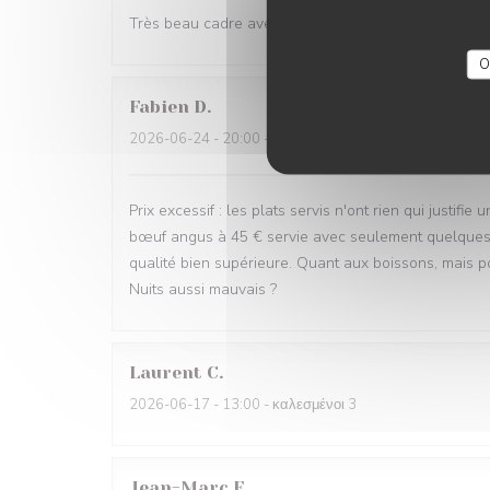
Très beau cadre avec une équipe aux petits soins et
O
Fabien
D
2026-06-24
- 20:00 - καλεσμένοι 3
Prix excessif : les plats servis n'ont rien qui justifi
bœuf angus à 45 € servie avec seulement quelques fe
qualité bien supérieure. Quant aux boissons, mais po
Nuits aussi mauvais ?
Laurent
C
2026-06-17
- 13:00 - καλεσμένοι 3
Jean-Marc
F