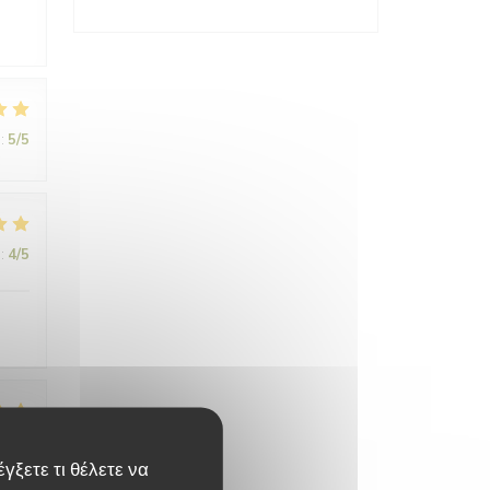
:
5
/5
:
4
/5
:
5
/5
γξετε τι θέλετε να