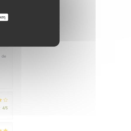
υση
:
1
/5
e de
e
:
4
/5